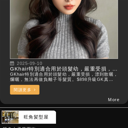
2025-09-10
GKhair特別適合用於頭髮幼，嚴重受損，漂到散曬，爛曬，無法再做負離子等髮質。 2025-10-9
GKhair特別適合用於頭髮幼，嚴重受損，漂到散曬，
爛曬，無法再做負離子等髮質。$898升級GK真離子
直髮（特價598+300）+包洗剪吹+抗熱護理+髪尾油●
升級項目推薦+好評一人可享受減$100優惠特別推
閱讀更多
介：將軍澳/觀塘/荃灣/元朗/旺角/慈雲山，試做點。名
More
額有限，先約先得！查詢及預約致電: 2280 2000wha
tsapp預約： https://wa.me/85265887030網上預
約： ...
旺角髪型屋